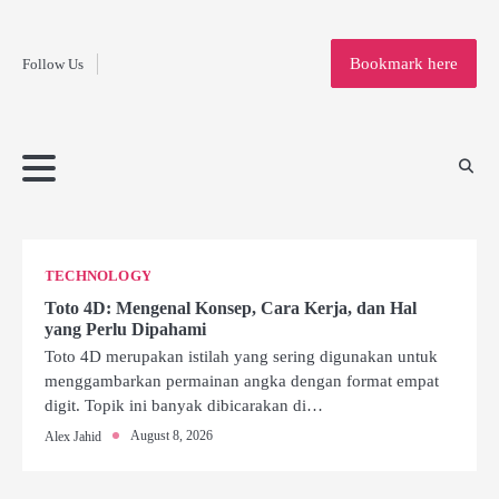
Fashion
Skip
to
Education
Bookmark here
Follow Us
content
Home
Info
Submit
Blogging
Business
Technology
Entertainment
Health-
Lifestyle
Others
Shopping
Analysis
Article
and-
News
System
Fitness
Finance
Travel
Media
TECHNOLOGY
Toto 4D: Mengenal Konsep, Cara Kerja, dan Hal
yang Perlu Dipahami
Toto 4D merupakan istilah yang sering digunakan untuk
menggambarkan permainan angka dengan format empat
digit. Topik ini banyak dibicarakan di…
August 8, 2026
Alex Jahid