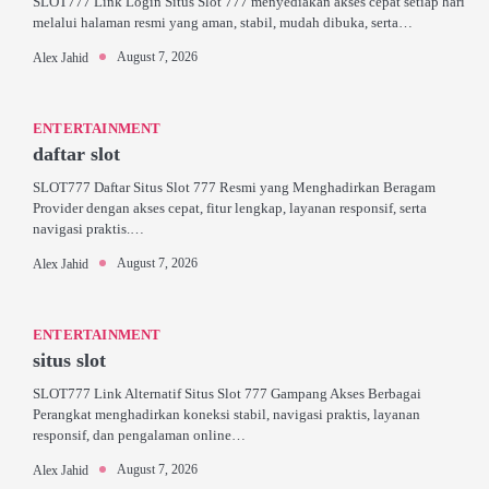
SLOT777 Link Login Situs Slot 777 menyediakan akses cepat setiap hari
melalui halaman resmi yang aman, stabil, mudah dibuka, serta…
August 7, 2026
Alex Jahid
ENTERTAINMENT
daftar slot
SLOT777 Daftar Situs Slot 777 Resmi yang Menghadirkan Beragam
Provider dengan akses cepat, fitur lengkap, layanan responsif, serta
navigasi praktis.…
August 7, 2026
Alex Jahid
ENTERTAINMENT
situs slot
SLOT777 Link Alternatif Situs Slot 777 Gampang Akses Berbagai
Perangkat menghadirkan koneksi stabil, navigasi praktis, layanan
responsif, dan pengalaman online…
August 7, 2026
Alex Jahid