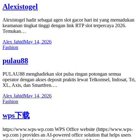
Alexistogel
Alexistogel hadir sebagai agen slot gacor hari ini yang memadukan
keamanan tingkat tinggi dengan link RTP slot terpercaya 2026.
Temukan…
Alex Jahid
May 14, 2026
Fashion
pulau88
PULAU88 menghadirkan slot pulsa ringan potongan semua
operator dengan akses deposit praktis lewat Telkomsel, Indosat, Tri,
XL, Axis, dan Smartfren.…
Alex Jahid
May 14, 2026
Fashion
wps下载
https://www.wps-wp.com WPS Office website (https://www.wps-
wp.com ) provides an AI-powered office solution that helps users