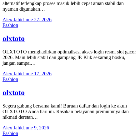
alternatif terlengkap proses masuk lebih cepat aman stabil dan
nyaman digunakan…
Alex Jahid
June 27, 2026
Fashion
olxtoto
OLXTOTO menghadirkan optimalisasi akses login resmi slot gacor
2026. Main lebih stabil dan gampang JP. Klik sekarang bosku,
jangan sampai…
Alex Jahid
June 17, 2026
Fashion
olxtoto
Segera gabung bersama kami! Buruan daftar dan login ke akun
OLXTOTO Anda hari ini. Rasakan pelayanan premiumnya dan
nikmati deretan…
Alex Jahid
June 9, 2026
Fashion