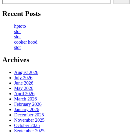
Recent Posts
hptoto
slot
slot
cooker hood
slot
Archives
August 2026
July 2026
June 2026
May 2026
April 2026
March 2026
February 2026
January 2026
December 2025
November 2025
October 2025
September 2025