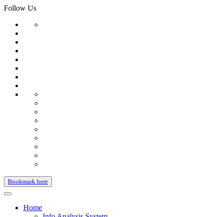
Skip
Follow Us
to
Home
Info
content
Submit
Analysis
Article
Blogging
System
Business
Technology
Entertainment
Health-
and-
Lifestyle
Fitness
Others
Real
Estate
Arts
Fashion
Education
Shopping
News
Finance
Travel
Media
Bookmark here
Home
Info Analysis System