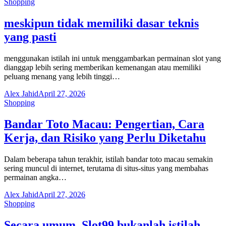
Shopping
meskipun tidak memiliki dasar teknis
yang pasti
menggunakan istilah ini untuk menggambarkan permainan slot yang
dianggap lebih sering memberikan kemenangan atau memiliki
peluang menang yang lebih tinggi…
Alex Jahid
April 27, 2026
Shopping
Bandar Toto Macau: Pengertian, Cara
Kerja, dan Risiko yang Perlu Diketahu
Dalam beberapa tahun terakhir, istilah bandar toto macau semakin
sering muncul di internet, terutama di situs-situs yang membahas
permainan angka…
Alex Jahid
April 27, 2026
Shopping
Secara umum, Slot99 bukanlah istilah