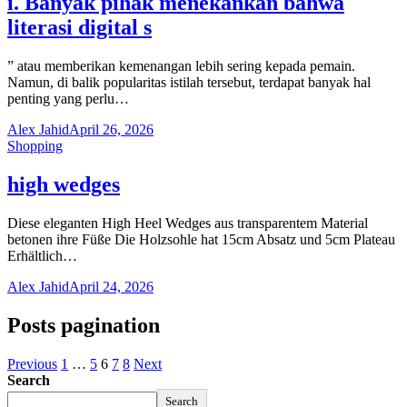
i. Banyak pihak menekankan bahwa
literasi digital s
” atau memberikan kemenangan lebih sering kepada pemain.
Namun, di balik popularitas istilah tersebut, terdapat banyak hal
penting yang perlu…
Alex Jahid
April 26, 2026
Shopping
high wedges
Diese eleganten High Heel Wedges aus transparentem Material
betonen ihre Füße Die Holzsohle hat 15cm Absatz und 5cm Plateau
Erhältlich…
Alex Jahid
April 24, 2026
Posts pagination
Previous
1
…
5
6
7
8
Next
Search
Search