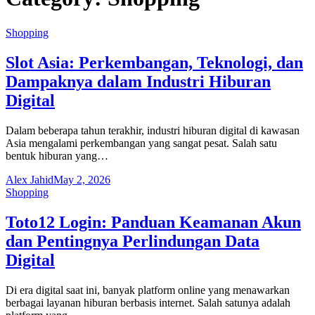
Shopping
Slot Asia: Perkembangan, Teknologi, dan
Dampaknya dalam Industri Hiburan
Digital
Dalam beberapa tahun terakhir, industri hiburan digital di kawasan
Asia mengalami perkembangan yang sangat pesat. Salah satu
bentuk hiburan yang…
Alex Jahid
May 2, 2026
Shopping
Toto12 Login: Panduan Keamanan Akun
dan Pentingnya Perlindungan Data
Digital
Di era digital saat ini, banyak platform online yang menawarkan
berbagai layanan hiburan berbasis internet. Salah satunya adalah