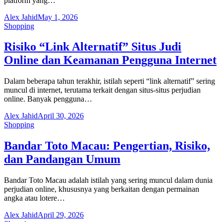
platform yang…
Alex Jahid
May 1, 2026
Shopping
Risiko “Link Alternatif” Situs Judi
Online dan Keamanan Pengguna Internet
Dalam beberapa tahun terakhir, istilah seperti “link alternatif” sering
muncul di internet, terutama terkait dengan situs-situs perjudian
online. Banyak pengguna…
Alex Jahid
April 30, 2026
Shopping
Bandar Toto Macau: Pengertian, Risiko,
dan Pandangan Umum
Bandar Toto Macau adalah istilah yang sering muncul dalam dunia
perjudian online, khususnya yang berkaitan dengan permainan
angka atau lotere…
Alex Jahid
April 29, 2026