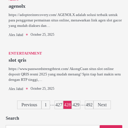
agenolx
https://adopteeinrecovery.com/ AGENOLX adalah solusi terbaik untuk
para penggemar permainan situs online, menawarkan link agen slot gacor
yang mudah diakses dan…
October 25, 2025
Alex Jahid
ENTERTAINMENT
slot qris
https://www.passwordstrengthtest.com/ AkongCuan situs slot online
deposit QRIS resmi 2025 yang mudah menang! Spin tiap hari makin seru
dengan RTP tinggi,…
October 25, 2025
Alex Jahid
Posts
…
…
Previous
1
427
428
429
492
Next
pagination
Search