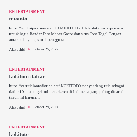
ENTERTAINMENT
miototo
https://spahr4pa.com/covid19 MIOTOTO adalah platform terpercaya
untuk login Bandar Toto Macau Gacor dan situs Toto Togel Dengan
antarmuka yang ramah pengguna…
October 25, 2025
Alex Jahid
ENTERTAINMENT
kokitoto daftar
https://cartitleloansflorida.net/ KOKITOTO menyandang title sebagai
daftar 10 situs togel online terkeren di Indonesia yang paling dicari di
tahun ini karena…
October 25, 2025
Alex Jahid
ENTERTAINMENT
kokitoto