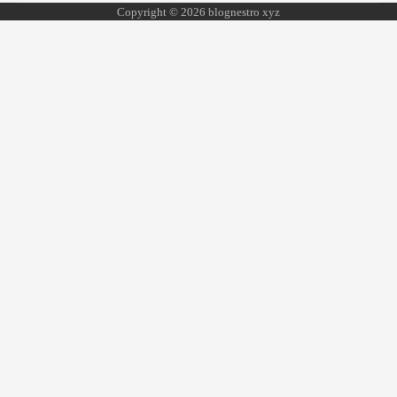
Copyright © 2026 blognestro xyz