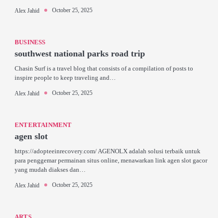
October 25, 2025
Alex Jahid
BUSINESS
southwest national parks road trip
Chasin Surf is a travel blog that consists of a compilation of posts to
inspire people to keep traveling and…
October 25, 2025
Alex Jahid
ENTERTAINMENT
agen slot
https://adopteeinrecovery.com/ AGENOLX adalah solusi terbaik untuk
para penggemar permainan situs online, menawarkan link agen slot gacor
yang mudah diakses dan…
October 25, 2025
Alex Jahid
ARTS