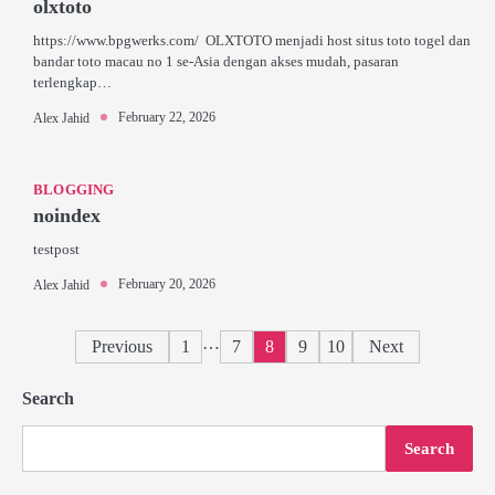
olxtoto
https://www.bpgwerks.com/ OLXTOTO menjadi host situs toto togel dan
bandar toto macau no 1 se‑Asia dengan akses mudah, pasaran
terlengkap…
February 22, 2026
Alex Jahid
BLOGGING
noindex
testpost
February 20, 2026
Alex Jahid
Posts
…
Previous
1
7
8
9
10
Next
pagination
Search
Search