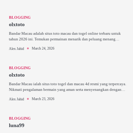
BLOGGING
olxtoto
Bandar Macau adalah situs toto macau dan togel online terbaru untuk
tahun 2026 ini. Temukan permainan menarik dan peluang menang…
March 24, 2026
Alex Jahid
BLOGGING
olxtoto
Bandar Macau ialah situs toto togel dan macau 4d resmi yang terpercaya.
Nikmati pengalaman bermain yang aman serta menyenangkan dengan…
March 23, 2026
Alex Jahid
BLOGGING
luna99