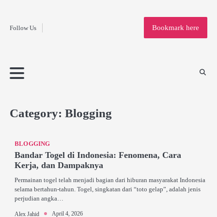
Fashion
Skip
to
Education
Bookmark here
Follow Us
content
Home
Info
Submit
Blogging
Business
Technology
Entertainment
Health-
Lifestyle
Others
Shopping
Analysis
Article
and-
News
System
Fitness
Finance
Travel
Media
Category:
Blogging
BLOGGING
Bandar Togel di Indonesia: Fenomena, Cara
Kerja, dan Dampaknya
Permainan togel telah menjadi bagian dari hiburan masyarakat Indonesia
selama bertahun-tahun. Togel, singkatan dari “toto gelap”, adalah jenis
perjudian angka…
April 4, 2026
Alex Jahid