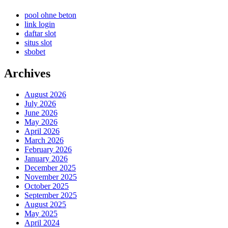
pool ohne beton
link login
daftar slot
situs slot
sbobet
Archives
August 2026
July 2026
June 2026
May 2026
April 2026
March 2026
February 2026
January 2026
December 2025
November 2025
October 2025
September 2025
August 2025
May 2025
April 2024