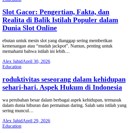
Slot Gacor: Pengertian, Fakta, dan
Realita di Balik Istilah Populer dalam
Dunia Slot Online
ebutan untuk mesin slot yang dianggap sering memberikan
kemenangan atau “mudah jackpot”. Namun, penting untuk
memahami bahwa istilah ini lebih…
Alex Jahid
April 30, 2026
Education
roduktivitas seseorang dalam kehidupan
sehari-hari. Aspek Hukum di Indonesia
wa perubahan besar dalam berbagai aspek kehidupan, termasuk
dalam dunia hiburan dan permainan daring. Salah satu istilah yang
sering muncul…
Alex Jahid
April 29, 2026
Education