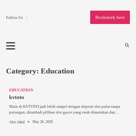
Fashion
Skip
to
Education
Bookmark here
Follow Us
content
Home
Info
Submit
Blogging
Business
Technology
Entertainment
Health-
Lifestyle
Others
Shopping
Analysis
Article
and-
News
System
Fitness
Finance
Travel
Media
Category:
Education
EDUCATION
kvtoto
Main di KVTOTO jadi lebih simpel dengan deposit slot pulsa tanpa
potongan, ditambah pilihan slot gacor yang enak dimainkan dan…
May 26, 2026
Alex Jahid