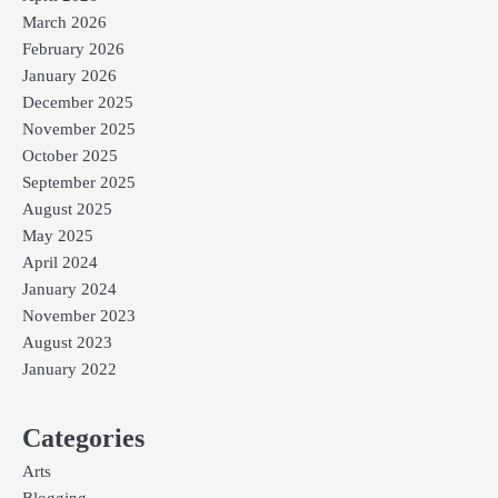
March 2026
February 2026
January 2026
December 2025
November 2025
October 2025
September 2025
August 2025
May 2025
April 2024
January 2024
November 2023
August 2023
January 2022
Categories
Arts