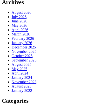
Archives
August 2026
July 2026
June 2026
May 2026
April 2026
March 2026
February 2026
January 2026
December 2025
November 2025
October 2025
September 2025
August 2025
May 2025
April 2024
January 2024
November 2023
August 2023
January 2022
Categories