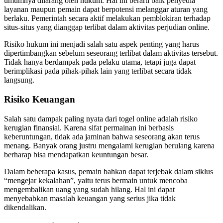
umumnya dilarang oleh hukum. Hal ini berarti baik penyedia
layanan maupun pemain dapat berpotensi melanggar aturan yang
berlaku. Pemerintah secara aktif melakukan pemblokiran terhadap
situs-situs yang dianggap terlibat dalam aktivitas perjudian online.
Risiko hukum ini menjadi salah satu aspek penting yang harus
dipertimbangkan sebelum seseorang terlibat dalam aktivitas tersebut.
Tidak hanya berdampak pada pelaku utama, tetapi juga dapat
berimplikasi pada pihak-pihak lain yang terlibat secara tidak
langsung.
Risiko Keuangan
Salah satu dampak paling nyata dari togel online adalah risiko
kerugian finansial. Karena sifat permainan ini berbasis
keberuntungan, tidak ada jaminan bahwa seseorang akan terus
menang. Banyak orang justru mengalami kerugian berulang karena
berharap bisa mendapatkan keuntungan besar.
Dalam beberapa kasus, pemain bahkan dapat terjebak dalam siklus
“mengejar kekalahan”, yaitu terus bermain untuk mencoba
mengembalikan uang yang sudah hilang. Hal ini dapat
menyebabkan masalah keuangan yang serius jika tidak
dikendalikan.