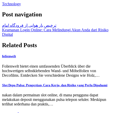
Technology
Post navigation
ترخیص بار هوایی از فرودگاه امام
Keamanan Login Online: Cara Melindungi Akun Anda dari Risiko
Digital
Related Posts
folienwelt
Folienwelt bietet einen umfassenden Überblick über die
hochwertigen selbstklebenden Wand- und Möbelfolien von
Decofilms. Entdecken Sie verschiedene Designs wie Holz,…
Slot Depo Pulsa: Pengertian, Cara Kerja, dan Risiko yang Perlu Dipahami
nakan dalam permainan slot online, di mana pengguna dapat
melakukan deposit menggunakan pulsa telepon seluler. Meskipun
terlihat sederhana dan praktis,…