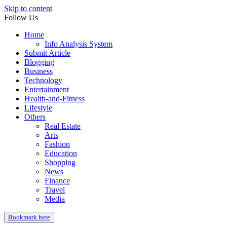
Skip to content
Follow Us
Home
Info Analysis System
Submit Article
Blogging
Business
Technology
Entertainment
Health-and-Fitness
Lifestyle
Others
Real Estate
Arts
Fashion
Education
Shopping
News
Finance
Travel
Media
Bookmark here