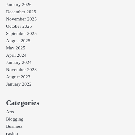
January 2026
December 2025
November 2025
October 2025
September 2025
August 2025
May 2025
April 2024
January 2024
November 2023
August 2023
January 2022
Categories
Arts
Blogging
Business
casino