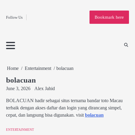
Fashion
Skip
to
Education
Bookmark here
Follow Us
content
Home
Info
Submit
Blogging
Business
Technology
Entertainment
Health-
Lifestyle
Others
Shopping
Analysis
Article
and-
News
System
Fitness
Finance
Travel
Media
Home
Entertainment
bolacuan
bolacuan
June 3, 2026
Alex Jahid
BOLACUAN hadir sebagai situs ternama bandar toto Macau
terbaik dengan akses daftar dan login yang dirancang simpel,
cepat, dan langsung bisa digunakan. visit
bolacuan
ENTERTAINMENT