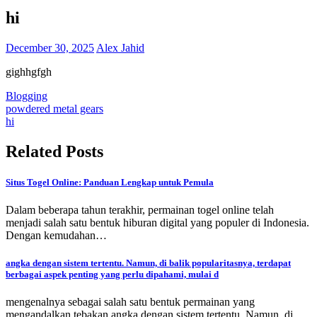
hi
December 30, 2025
Alex Jahid
gighhgfgh
Blogging
Post
powdered metal gears
hi
navigation
Related Posts
Situs Togel Online: Panduan Lengkap untuk Pemula
Dalam beberapa tahun terakhir, permainan togel online telah
menjadi salah satu bentuk hiburan digital yang populer di Indonesia.
Dengan kemudahan…
angka dengan sistem tertentu. Namun, di balik popularitasnya, terdapat
berbagai aspek penting yang perlu dipahami, mulai d
mengenalnya sebagai salah satu bentuk permainan yang
mengandalkan tebakan angka dengan sistem tertentu. Namun, di