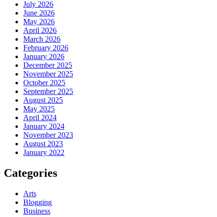
July 2026
June 2026
May 2026
April 2026
March 2026
February 2026
January 2026
December 2025
November 2025
October 2025
September 2025
August 2025
May 2025
April 2024
January 2024
November 2023
August 2023
January 2022
Categories
Arts
Blogging
Business