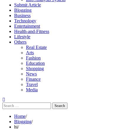
Submit Article
Blogging
Business
Technology
Entertainment
Health-and-Fitness
Lifestyle
Others
Real Estate
Arts
Fashion
Education
Shopping
News
Finance
Travel
Media
Search
for:
Home
Blogging
hi