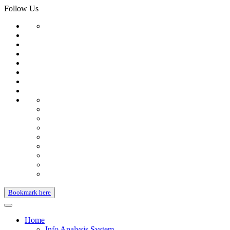
Skip
Follow Us
to
Home
Info
content
Submit
Analysis
Article
Blogging
System
Business
Technology
Entertainment
Health-
and-
Lifestyle
Fitness
Others
Real
Estate
Arts
Fashion
Education
Shopping
News
Finance
Travel
Media
Bookmark here
Home
Info Analysis System