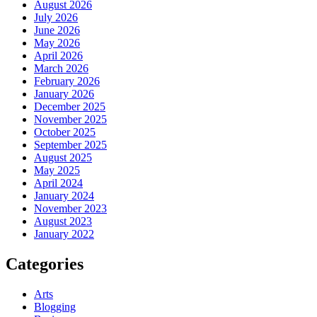
August 2026
July 2026
June 2026
May 2026
April 2026
March 2026
February 2026
January 2026
December 2025
November 2025
October 2025
September 2025
August 2025
May 2025
April 2024
January 2024
November 2023
August 2023
January 2022
Categories
Arts
Blogging