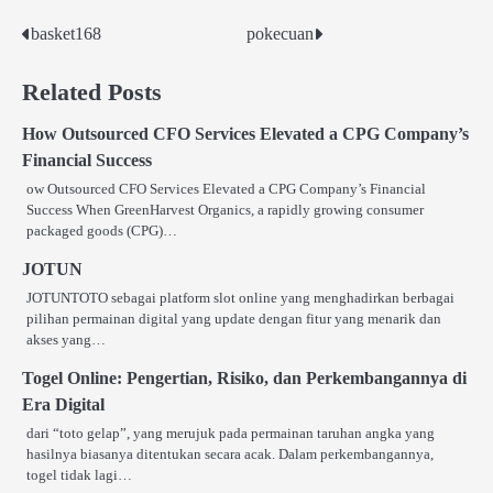
basket168
pokecuan
Post
navigation
Related Posts
How Outsourced CFO Services Elevated a CPG Company’s
Financial Success
ow Outsourced CFO Services Elevated a CPG Company’s Financial
Success When GreenHarvest Organics, a rapidly growing consumer
packaged goods (CPG)…
JOTUN
JOTUNTOTO sebagai platform slot online yang menghadirkan berbagai
pilihan permainan digital yang update dengan fitur yang menarik dan
akses yang…
Togel Online: Pengertian, Risiko, dan Perkembangannya di
Era Digital
dari “toto gelap”, yang merujuk pada permainan taruhan angka yang
hasilnya biasanya ditentukan secara acak. Dalam perkembangannya,
togel tidak lagi…