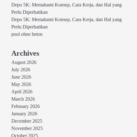
Depo 5K: Memahami Konsep, Cara Kerja, dan Hal yang
Perlu Diperhatikan
Depo 5K: Memahami Konsep, Cara Kerja, dan Hal yang
Perlu Diperhatikan
pool ohne beton
Archives
August 2026
July 2026
June 2026
May 2026
April 2026
March 2026
February 2026
January 2026
December 2025
November 2025
October 2025