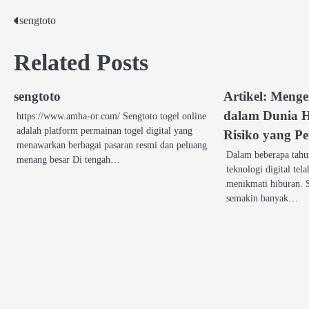
sengtoto
Post
navigation
Related Posts
sengtoto
Artikel: Meng
dalam Dunia H
https://www.amha-or.com/ Sengtoto togel online
adalah platform permainan togel digital yang
Risiko yang Pe
menawarkan berbagai pasaran resmi dan peluang
Dalam beberapa tahu
menang besar Di tengah…
teknologi digital te
menikmati hiburan. S
semakin banyak…