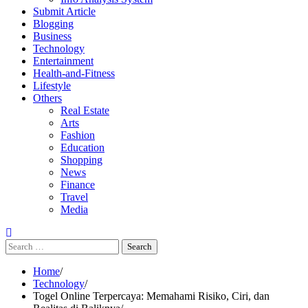
Submit Article
Blogging
Business
Technology
Entertainment
Health-and-Fitness
Lifestyle
Others
Real Estate
Arts
Fashion
Education
Shopping
News
Finance
Travel
Media
Search
for:
Home
Technology
Togel Online Terpercaya: Memahami Risiko, Ciri, dan