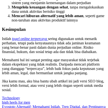
sistem yang menjamin kemenangan dalam perjudian
Mengelola keuangan dengan sehat
, tanpa mengalokasikan
dana untuk aktivitas berisiko tinggi
Mencari hiburan alternatif yang lebih aman
, seperti game
non-taruhan atau aktivitas produktif lainnya
Kesimpulan
Istilah
togel online terpercaya
sering digunakan untuk menarik
perhatian, tetapi pada kenyataannya tidak ada jaminan keamanan
yang benar-benar pasti dalam dunia perjudian online. Risiko
finansial, hukum, dan sosial tetap ada dan tidak bisa diabaikan.
Memahami hal ini sangat penting agar masyarakat tidak terjebak
dalam ekspektasi yang tidak realistis. Daripada mencari platform
yang dianggap “terpercaya”, lebih baik fokus pada keputusan yang
lebih aman, legal, dan bermanfaat untuk jangka panjang.
Jika kamu mau, aku bisa bantu ubah artikel ini jadi versi SEO blog,
versi lebih formal, atau versi yang lebih ringan seperti untuk media
sosial.
Technology
Post
high heels for men
Evostoto Alternatif: Memahami Istilah, Tren Digital, dan Pentingnya