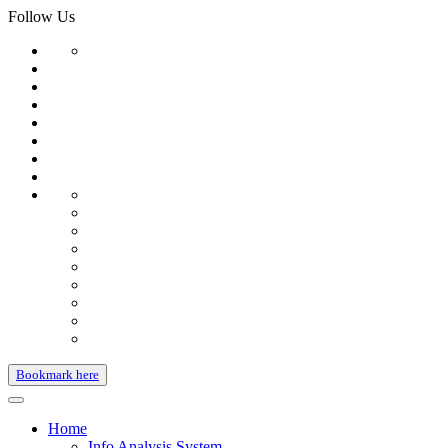
Skip
Follow Us
to
Home
Info
content
Submit
Analysis
Article
Blogging
System
Business
Technology
Entertainment
Health-
and-
Lifestyle
Fitness
Others
Real
Estate
Arts
Fashion
Education
Shopping
News
Finance
Travel
Media
Bookmark here
Home
Info Analysis System