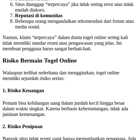
Situs dianggap “terpercaya” jika tidak sering error atau tidak
mudah diakses.
Reputasi di komunitas
Beberapa orang mengandalkan rekomendasi dari forum atau
media sosial.
Namun, klaim “terpercaya” dalam dunia togel online sering kali
tidak memiliki standar resmi atau pengawasan yang jelas. Ini
membuat pengguna harus sangat berhati-hati.
Risiko Bermain Togel Online
Walaupun terlihat sederhana dan menggiurkan, togel online
memiliki sejumlah risiko serius:
1. Risiko Keuangan
Pemain bisa kehilangan uang dalam jumlah kecil hingga besar
dalam waktu singkat. Karena berbasis keberuntungan, tidak ada
jaminan kemenangan.
2. Risiko Penipuan
Banyak situs tidak resmi yang hanya memanfaatkan pengguna. Ada