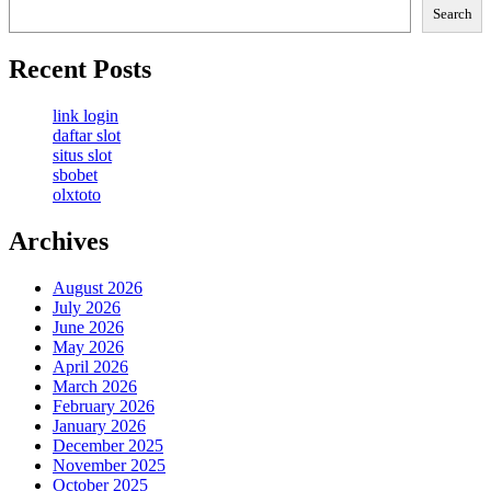
Search
Recent Posts
link login
daftar slot
situs slot
sbobet
olxtoto
Archives
August 2026
July 2026
June 2026
May 2026
April 2026
March 2026
February 2026
January 2026
December 2025
November 2025
October 2025