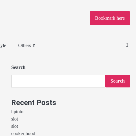
Bookmark here
tyle
Others
Search
Search
Recent Posts
hptoto
slot
slot
cooker hood