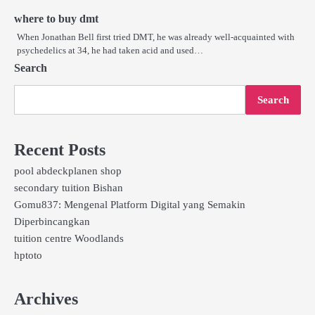
where to buy dmt
When Jonathan Bell first tried DMT, he was already well-acquainted with
psychedelics at 34, he had taken acid and used…
Search
Search
Recent Posts
pool abdeckplanen shop
secondary tuition Bishan
Gomu837: Mengenal Platform Digital yang Semakin
Diperbincangkan
tuition centre Woodlands
hptoto
Archives