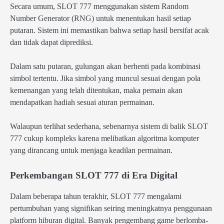
Secara umum, SLOT 777 menggunakan sistem Random
Number Generator (RNG) untuk menentukan hasil setiap
putaran. Sistem ini memastikan bahwa setiap hasil bersifat acak
dan tidak dapat diprediksi.
Dalam satu putaran, gulungan akan berhenti pada kombinasi
simbol tertentu. Jika simbol yang muncul sesuai dengan pola
kemenangan yang telah ditentukan, maka pemain akan
mendapatkan hadiah sesuai aturan permainan.
Walaupun terlihat sederhana, sebenarnya sistem di balik SLOT
777 cukup kompleks karena melibatkan algoritma komputer
yang dirancang untuk menjaga keadilan permainan.
Perkembangan SLOT 777 di Era Digital
Dalam beberapa tahun terakhir, SLOT 777 mengalami
pertumbuhan yang signifikan seiring meningkatnya penggunaan
platform hiburan digital. Banyak pengembang game berlomba-