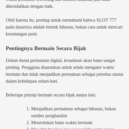
dikendalikan dengan baik.
Oleh karena itu, penting untuk memahami bahwa SLOT 777
pada dasarnya adalah bentuk hiburan, bukan cara untuk mencari
keuntungan pasti.
Pentingnya Bermain Secara Bijak
Dalam dunia permainan digital, kesadaran akan batas sangat
penting. Pengguna disarankan untuk selalu mengatur waktu
bermain dan tidak menjadikan permainan sebagai prioritas utama
dalam kehidupan sehari-hari.
Beberapa prinsip bermain secara bijak antara lain:
Menjadikan permainan sebagai hiburan, bukan
sumber penghasilan
Menentukan batas waktu bermain