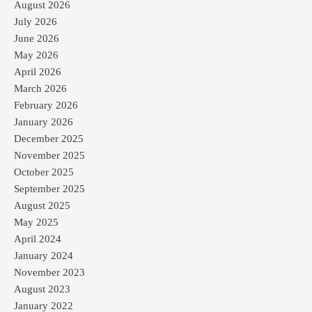
August 2026
July 2026
June 2026
May 2026
April 2026
March 2026
February 2026
January 2026
December 2025
November 2025
October 2025
September 2025
August 2025
May 2025
April 2024
January 2024
November 2023
August 2023
January 2022