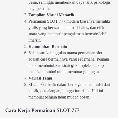
besar, sehingga memberikan daya tarik psikologis
bagi pemain.
Tampilan Visual Menarik
Permainan SLOT 777 modern biasanya memiliki
grafis yang berwarna, animasi halus, dan efek
suara yang membuat pengalaman bermain lebih
imersif.
Kemudahan Bermain
Salah satu keunggulan utama permainan slot
adalah cara bermainnya yang sederhana. Pemain
tidak membutuhkan strategi kompleks, cukup
menekan tombol untuk memutar gulungan.
Variasi Tema
SLOT 777 hadir dalam berbagai tema, mulai dari
klasik, petualangan, hingga futuristik. Hal ini
membuat pemain tidak mudah bosan.
Cara Kerja Permainan SLOT 777